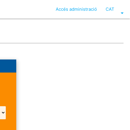
Accés administració
CAT
arrow_drop_down